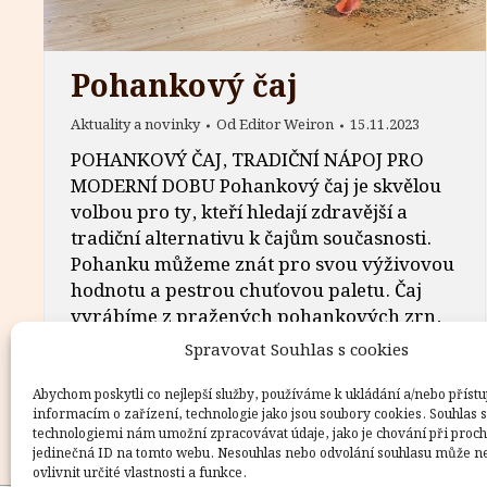
Pohankový čaj
Aktuality a novinky
Od
Editor Weiron
15.11.2023
POHANKOVÝ ČAJ, TRADIČNÍ NÁPOJ PRO
MODERNÍ DOBU Pohankový čaj je skvělou
volbou pro ty, kteří hledají zdravější a
tradiční alternativu k čajům současnosti.
Pohanku můžeme znát pro svou výživovou
hodnotu a pestrou chuťovou paletu. Čaj
vyrábíme z pražených pohankových zrn,
jež nabízejí bohaté množství živin pro naše
Spravovat Souhlas s cookies
tělo. Navíc je přirozeně bezlepková, což
potěší lidi…
Abychom poskytli co nejlepší služby, používáme k ukládání a/nebo přístu
informacím o zařízení, technologie jako jsou soubory cookies. Souhlas s
technologiemi nám umožní zpracovávat údaje, jako je chování při proc
jedinečná ID na tomto webu. Nesouhlas nebo odvolání souhlasu může n
ovlivnit určité vlastnosti a funkce.