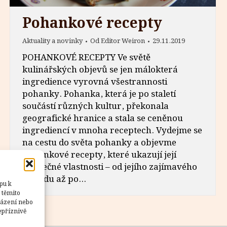
Pohankové recepty
Aktuality a novinky
Od
Editor Weiron
29.11.2019
POHANKOVÉ RECEPTY Ve světě
kulinářských objevů se jen málokterá
ingredience vyrovná všestrannosti
pohanky. Pohanka, která je po staletí
součástí různých kultur, překonala
geografické hranice a stala se ceněnou
ingrediencí v mnoha receptech. Vydejme se
na cestu do světa pohanky a objevme
pohankové recepty, které ukazují její
jedinečné vlastnosti – od jejího zajímavého
původu až po…
pu k
 těmito
házení nebo
epříznivě