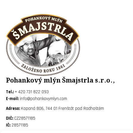
Pohankový mlýn Šmajstrla s.r.o.,
Tel.:
+ 420 731 822 093
E-mail:
info@pohankovymlyn.com
Adresa:
Kopaná 806, 744 01 Frenštát pod Radhoštěm
DIČ:
CZ28571185
IČ:
28571185