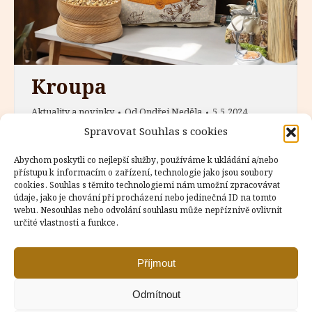
Kroupa
Aktuality a novinky
Od
Ondřej Neděla
5.5.2024
Spravovat Souhlas s cookies
Pohanka kroupa Kroupa je už od nepaměti
součástí tradiční české kuchyně, a dodnes
Abychom poskytli co nejlepší služby, používáme k ukládání a/nebo
se objevuje například při přípravě klasické
přístupu k informacím o zařízení, technologie jako jsou soubory
zabijačky, kde se přidává do jelítek.
cookies. Souhlas s těmito technologiemi nám umožní zpracovávat
údaje, jako je chování při procházení nebo jedinečná ID na tomto
Postupem času se však kroupa z našich
webu. Nesouhlas nebo odvolání souhlasu může nepříznivě ovlivnit
jídelníčků téměř vytratila, což je velká
určité vlastnosti a funkce.
škoda. V posledních letech lidé začali
vyhledávat zdravou a vyváženou stravu,
Příjmout
proto se pohanka kroupa opět dostává…
Odmítnout