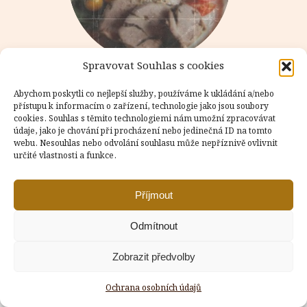
Spravovat Souhlas s cookies
Abychom poskytli co nejlepší služby, používáme k ukládání a/nebo
přístupu k informacím o zařízení, technologie jako jsou soubory
cookies. Souhlas s těmito technologiemi nám umožní zpracovávat
údaje, jako je chování při procházení nebo jedinečná ID na tomto
Copyright © Weiron Dynamics, s.r.o. |
Tvorba webových stránek
webu. Nesouhlas nebo odvolání souhlasu může nepříznivě ovlivnit
a
SEO
určité vlastnosti a funkce.
Příjmout
Odmítnout
Zobrazit předvolby
Ochrana osobních údajů