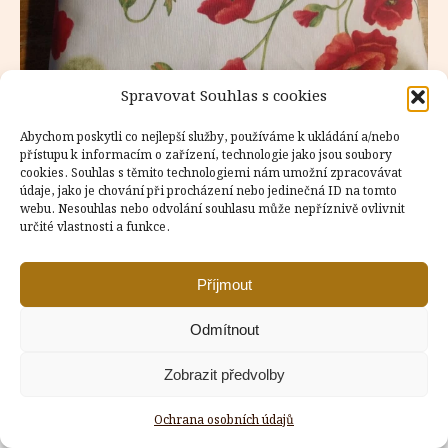
Spravovat Souhlas s cookies
Abychom poskytli co nejlepší služby, používáme k ukládání a/nebo
přístupu k informacím o zařízení, technologie jako jsou soubory
cookies. Souhlas s těmito technologiemi nám umožní zpracovávat
údaje, jako je chování při procházení nebo jedinečná ID na tomto
Copyright © Weiron Dynamics, s.r.o. |
Tvorba webových stránek
webu. Nesouhlas nebo odvolání souhlasu může nepříznivě ovlivnit
a
SEO
určité vlastnosti a funkce.
Příjmout
Odmítnout
Zobrazit předvolby
Ochrana osobních údajů