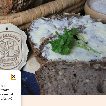
pu k
 těmito
házení nebo
epříznivě