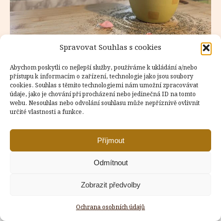
Spravovat Souhlas s cookies
Abychom poskytli co nejlepší služby, používáme k ukládání a/nebo
přístupu k informacím o zařízení, technologie jako jsou soubory
cookies. Souhlas s těmito technologiemi nám umožní zpracovávat
údaje, jako je chování při procházení nebo jedinečná ID na tomto
Copyright © Weiron Dynamics, s.r.o. |
Tvorba webových stránek
webu. Nesouhlas nebo odvolání souhlasu může nepříznivě ovlivnit
a
SEO
určité vlastnosti a funkce.
Příjmout
Odmítnout
Zobrazit předvolby
Ochrana osobních údajů