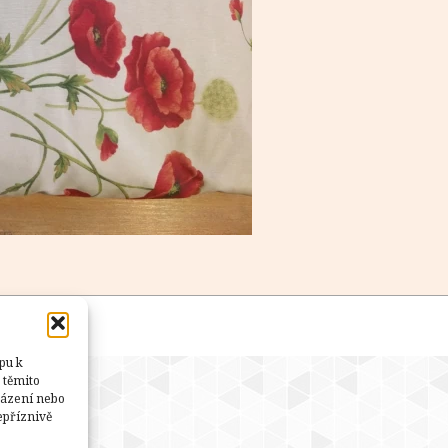
a
SEO
pu k
 těmito
házení nebo
epříznivě