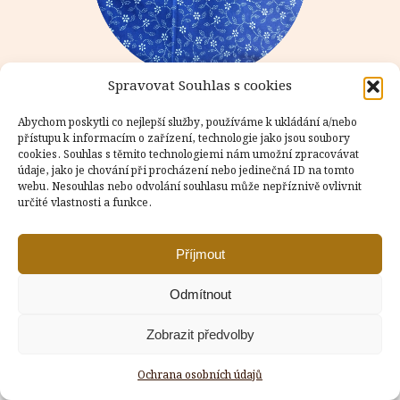
Spravovat Souhlas s cookies
Abychom poskytli co nejlepší služby, používáme k ukládání a/nebo
přístupu k informacím o zařízení, technologie jako jsou soubory
cookies. Souhlas s těmito technologiemi nám umožní zpracovávat
údaje, jako je chování při procházení nebo jedinečná ID na tomto
Copyright © Weiron Dynamics, s.r.o. |
Tvorba webových stránek
webu. Nesouhlas nebo odvolání souhlasu může nepříznivě ovlivnit
a
SEO
určité vlastnosti a funkce.
Příjmout
Odmítnout
Zobrazit předvolby
Ochrana osobních údajů