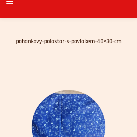
pohankovy-polastar-s-povlakem-40×30-cm