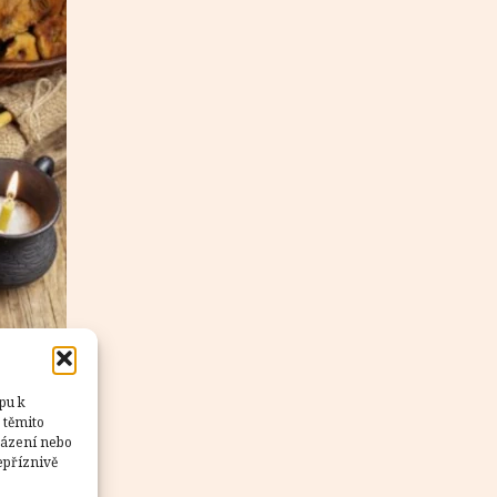
pu k
 těmito
házení nebo
epříznivě