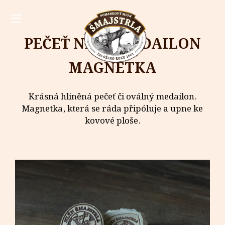
PEČEŤ NEBO MEDAILON
MAGNETKA
Krásná hliněná pečeť či oválný medailon.
Magnetka, která se ráda připóluje a upne ke
kovové ploše.