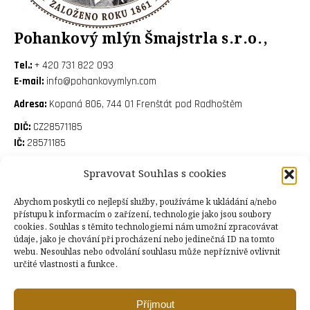
Pohankový mlýn Šmajstrla s.r.o.,
Tel.:
+ 420 731 822 093
E-mail:
info@pohankovymlyn.com
Adresa:
Kopaná 806, 744 01 Frenštát pod Radhoštěm
DIČ:
CZ28571185
IČ:
28571185
Otevírací doba
Spravovat Souhlas s cookies
Pondělí – 7:30-15:00
Abychom poskytli co nejlepší služby, používáme k ukládání a/nebo
přístupu k informacím o zařízení, technologie jako jsou soubory
Úterý – 7:30-15:00
cookies. Souhlas s těmito technologiemi nám umožní zpracovávat
údaje, jako je chování při procházení nebo jedinečná ID na tomto
Středa – 7:30-15:00
webu. Nesouhlas nebo odvolání souhlasu může nepříznivě ovlivnit
Čtvrtek – 7:30-15:00
určité vlastnosti a funkce.
Pátek – 7:30-15:00
Příjmout
Sobota – 8:30-12:00
BEZ EXKURZÍ