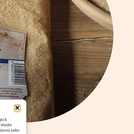
pu k
 těmito
házení nebo